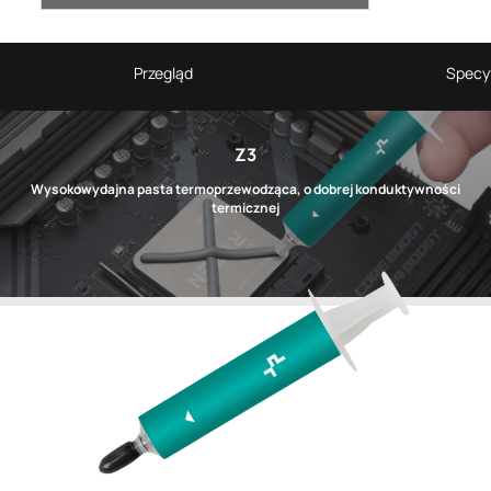
Przegląd
Specyf
Z3
Wysokowydajna pasta termoprzewodząca, o dobrej konduktywności
termicznej