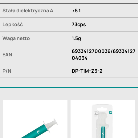
Stała dielektryczna A
>5.1
Lepkość
73cps
Waga netto
1.5g
6933412700036/69334127
EAN
04034
P/N
DP-TIM-Z3-2