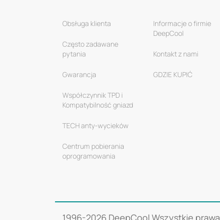
Obsługa klienta
Informacje o firmie
DeepCool
Często zadawane
pytania
Kontakt z nami
Gwarancja
GDZIE KUPIĆ
Współczynnik TPD i
Kompatybilność gniazd
TECH anty-wycieków
Centrum pobierania
oprogramowania
1996-
2026 DeepCool Wszystkie prawa