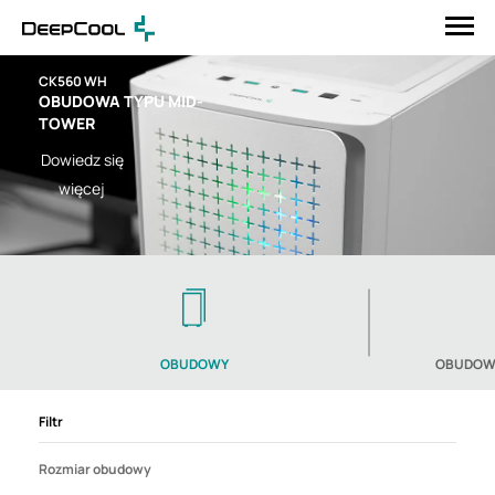
CK560 WH
OBUDOWA TYPU MID-
TOWER
Dowiedz się
więcej
OBUDOWY
OBUDOWA
Filtr
Rozmiar obudowy