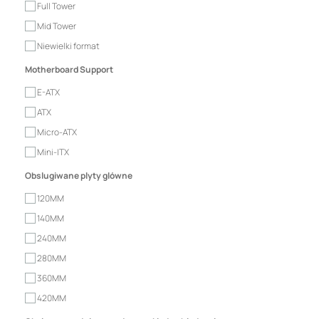
Full Tower
Mid Tower
Niewielki format
Motherboard Support
E-ATX
ATX
Micro-ATX
Mini-ITX
Obslugiwane plyty glówne
120MM
140MM
240MM
280MM
360MM
420MM