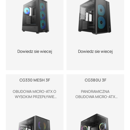
Dowiedz sie wiecej
Dowiedz sie wiecej
CG330 MESH 3F
CG380U 3F
OBUDOWA MICRO-ATX O
PANORAMICZNA
WYSOKIM PRZEPŁYWIE
OBUDOWA MICRO-ATX
POWIETRZA
STOWRZONA DO
EKSPOZYCJI TWOICH
PODZESPOŁÓW