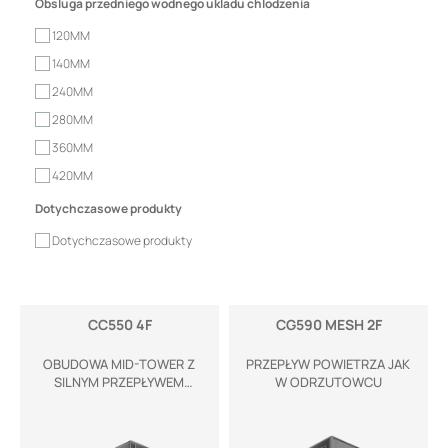
Obsluga przedniego wodnego ukladu chlodzenia
120MM
140MM
240MM
280MM
360MM
420MM
Dotychczasowe produkty
Dotychczasowe produkty
CC550 4F
CG590 MESH 2F
OBUDOWA MID-TOWER Z
PRZEPŁYW POWIETRZA JAK
SILNYM PRZEPŁYWEM
W ODRZUTOWCU
POWIETRZA