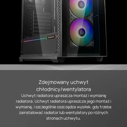
Zdejmowany uchwyt
chłodnicy/wentylatora
Uchwyt radiatora upraszcza montaż i wymianę
radiatora. Uchwyt radiatora upraszcza jego montaż i
wymianę, i szczególnie oszczędza wysiłek, gdy trzeba
zainstalować radiator lub wentylatory po różnych
stronach uchwytu.