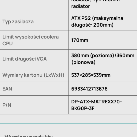
radiator
ATX PS2 (maksymalna
Typ zasilacza
długość: 200mm)
Limit wysokości coolera
170mm
CPU
380mm (pozioma)/360mm
Limit długości VGA
(pionowa)
Wymiary kartonu (LxWxH)
537×285×539mm
EAN
6933412713876
DP-ATX-MATREXX70-
P/N
BKG0P-3F
Wymiary produktu