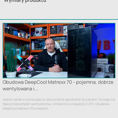
Obudowa DeepCool Matrexx 70 - pojemna, dobrze
wentylowana i...
Jedna z setek w tym budżecie, ale wyróżnia się kilkoma 'fjuczerami'. Do tego ma
fabrycznie komplet wentylatorów, i zmieścimy w niej płyty E-ATX. Obudowa
DeepCool Matrexx 70 w testach.