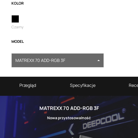
KOLOR
Czarny
MODEL
MATREXX 70 ADD-RGB 3F
Przegląd
Specyfikacje
Rece
MATREXX 70 ADD-RGB 3F
Nowa przystosowalność