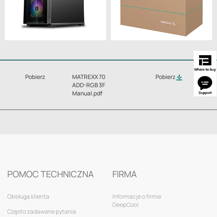
Pobierz
MATREXX 70
Pobierz
ADD-RGB 3F
Manual.pdf
POMOC TECHNICZNA
FIRMA
Obsługa klienta
Informacje o firmie
DeepCool
Często zadawane pytania