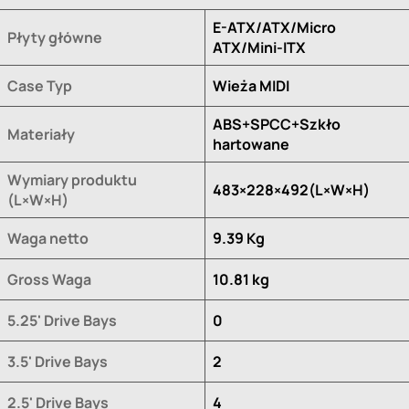
E-ATX/ATX/Micro
Płyty główne
ATX/Mini-ITX
Case Typ
Wieża MIDI
ABS+SPCC+Szkło
Materiały
hartowane
Wymiary produktu
483×228×492(L×W×H)
(L×W×H)
Waga netto
9.39 Kg
Gross Waga
10.81 kg
5.25' Drive Bays
0
3.5' Drive Bays
2
2.5' Drive Bays
4