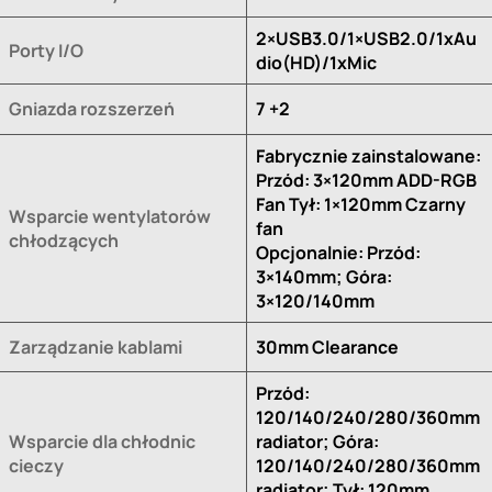
2×USB3.0/1×USB2.0/1xAu
Porty I/O
dio(HD)/1xMic
Gniazda rozszerzeń
7 +2
Fabrycznie zainstalowane:
Przód: 3×120mm ADD-RGB
Fan Tył: 1×120mm Czarny
Wsparcie wentylatorów
fan
chłodzących
Opcjonalnie: Przód:
3×140mm; Góra:
3×120/140mm
Zarządzanie kablami
30mm Clearance
Przód:
120/140/240/280/360mm
Wsparcie dla chłodnic
radiator; Góra:
cieczy
120/140/240/280/360mm
radiator; Tył: 120mm