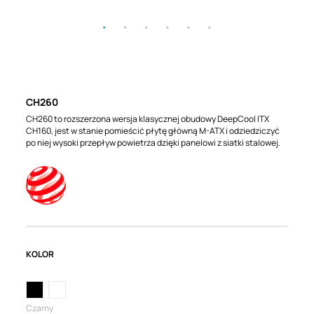
CH260
CH260 to rozszerzona wersja klasycznej obudowy DeepCool ITX
CH160, jest w stanie pomieścić płytę główną M-ATX i odziedziczyć
po niej wysoki przepływ powietrza dzięki panelowi z siatki stalowej.
KOLOR
Czarny