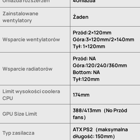
Gniazda rozszerzeń
4Gniazda
Zainstalowane
Żaden
wentylatory
Przód:2×120mm
Wsparcie wentylatorów
Góra:3×120mm/2×140mm
Tył: 1×120mm
Przód: NA
Góra:120/240/360mm
Wsparcie radiatorów
Bottom: NA
Tył:120mm
Limit wysokości coolera
174mm
CPU
388/413mm（No Przód
GPU Size Limit
fans）
ATX PS2（maksymalna
Typ zasilacza
długość: 150mm）