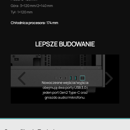
Góra: 3×120 mm/2×140 mm
Tył: 1×120 mm
Chłodnica procesora: 174 mm
LEPSZE BUDOWANIE
Nowoczesne wejścia/wyjścia
obejmują dwa porty USB 3.0 i
jeden port Gen2 Type-C oraz
gniazdo audio/mikrofonu.