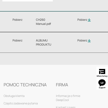
Pobierz
CH260
Pobierz
Manual.pdf
Pobierz
ALBUMU
Pobierz
PRODUKTU
POMOC TECHNICZNA
FIRMA
Obsługa klienta
Informacje o firmie
DeepCool
Często zadawane pytania
Kontakt z nami