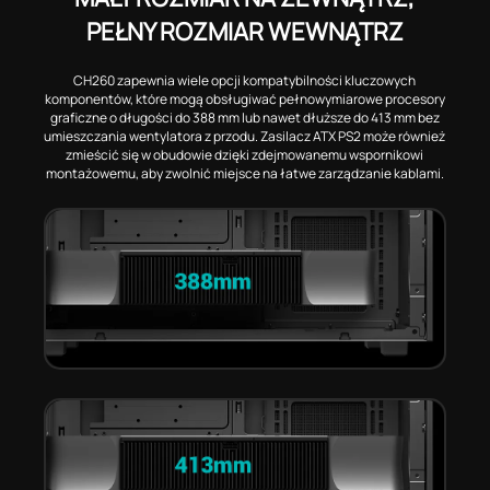
PEŁNY ROZMIAR WEWNĄTRZ
CH260 zapewnia wiele opcji kompatybilności kluczowych
komponentów, które mogą obsługiwać pełnowymiarowe procesory
graficzne o długości do 388 mm lub nawet dłuższe do 413 mm bez
umieszczania wentylatora z przodu. Zasilacz ATX PS2 może również
zmieścić się w obudowie dzięki zdejmowanemu wspornikowi
montażowemu, aby zwolnić miejsce na łatwe zarządzanie kablami.