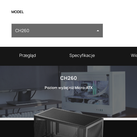
MODEL
CH260
Przegląd
Specyfikacje
Wi
CH260
Poziom wyżej niż Micro-ATX