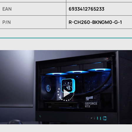
EAN
6933412765233
P/N
R-CH260-BKNGM0-G-1