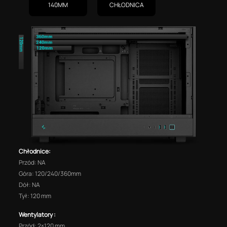
140MM
CHŁODNICA
Chłodnice:
Przód: NA
Góra: 120/240/360mm
Dół: NA
Tył: 120 mm
Wentylatory :
Przód: 2×120 mm