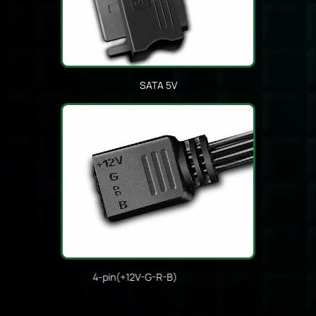
SATA 5V
4-pin(+12V-G-R-B)