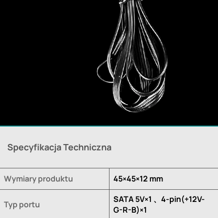
Specyfikacja Techniczna
Wymiary produktu
45×45×12 mm
SATA 5V×1 、4-pin(+12V-
Typ portu
G-R-B)×1