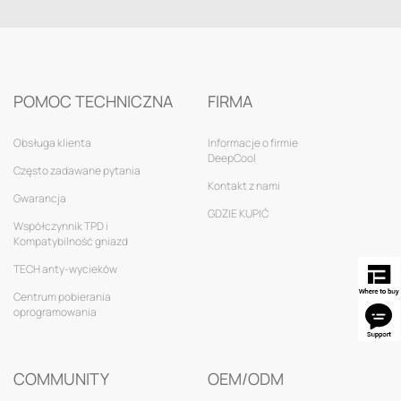
POMOC TECHNICZNA
FIRMA
Obsługa klienta
Informacje o firmie
DeepCool
Często zadawane pytania
Kontakt z nami
Gwarancja
GDZIE KUPIĆ
Współczynnik TPD i
Kompatybilność gniazd
TECH anty-wycieków
Centrum pobierania
oprogramowania
COMMUNITY
OEM/ODM