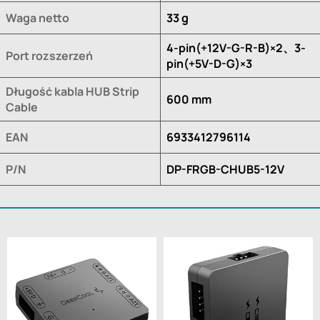
Waga netto
33 g
4-pin(+12V-G-R-B)×2、3-
Port rozszerzeń
pin(+5V-D-G)×3
Długość kabla HUB Strip
600 mm
Cable
EAN
6933412796114
P/N
DP-FRGB-CHUB5-12V