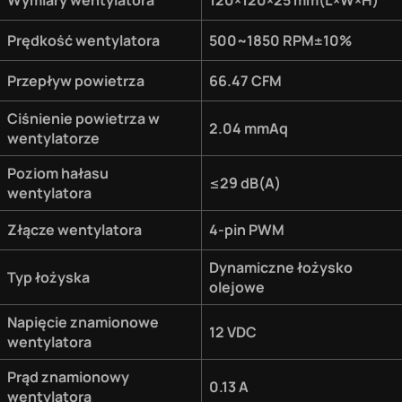
Wymiary wentylatora
120×120×25 mm(L×W×H)
Prędkość wentylatora
500~1850 RPM±10%
Przepływ powietrza
66.47 CFM
Ciśnienie powietrza w
2.04 mmAq
wentylatorze
Poziom hałasu
≤29 dB(A)
wentylatora
Złącze wentylatora
4-pin PWM
Dynamiczne łożysko
Typ łożyska
olejowe
Napięcie znamionowe
12 VDC
wentylatora
Prąd znamionowy
0.13 A
wentylatora