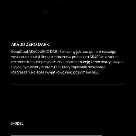
AK400 ZERO DARK
DeepCool AK400 ZERO DARK to czarny jak noc wariant naszego
wysoce kompatybilnego chłodzenia procesora AK400 z układem
czterech rurek cieplnych z unikalną konstrukcją żeber matrycowych
i wydajnym wentylatorem FDB, który zapewnia doskonałe
rozpraszanie ciepła i wyjątkowo niski poziom hałasu.
MODEL