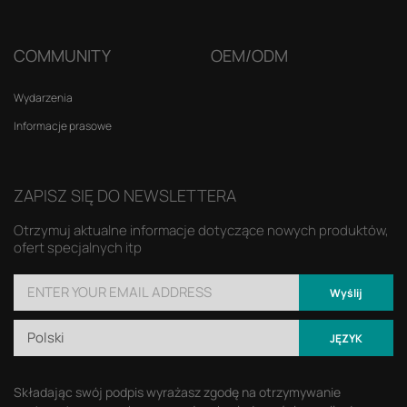
COMMUNITY
OEM/ODM
Wydarzenia
Informacje prasowe
ZAPISZ SIĘ DO NEWSLETTERA
Otrzymuj aktualne informacje dotyczące nowych produktów,
ofert specjalnych itp
Wyślij
Polski
JĘZYK
Składając swój podpis wyrażasz zgodę na otrzymywanie