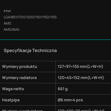
Intel
LGA1851/1700/1200/1151/1150/1155
AMD
AM5/AM4
Specyfikacja Techniczna
Wymiary produktu
127×97×155 mm(L×W×H)
Wymiary radiatora
120×45×152 mm(L×W×H)
Waga netto
661 g
Heatpipe
Ø6 mm×4 pcs