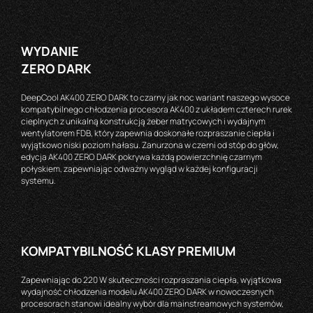
WYDANIE
ZERO DARK
DeepCool AK400 ZERO DARK to czarny jak noc wariant naszego wysoce
kompatybilnego chłodzenia procesora AK400 z układem czterech rurek
cieplnych z unikalną konstrukcją żeber matrycowych i wydajnym
wentylatorem FDB, który zapewnia doskonałe rozpraszanie ciepła i
wyjątkowo niski poziom hałasu. Zanurzona w czerni od stóp do głów,
edycja AK400 ZERO DARK pokrywa każdą powierzchnię czarnym
połyskiem, zapewniając odważny wygląd w każdej konfiguracji
systemu.
KOMPATYBILNOŚĆ KLASY PREMIUM
Zapewniając do 220 W skuteczności rozpraszania ciepła, wyjątkowa
wydajność chłodzenia modelu AK400 ZERO DARK w nowoczesnych
procesorach stanowi idealny wybór dla mainstreamowych systemów,