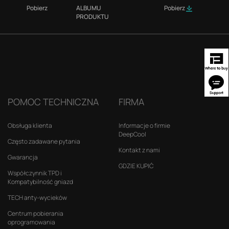
Pobierz
ALBUMU
Pobierz
PRODUKTU
POMOC TECHNICZNA
FIRMA
Obsługa klienta
Informacje o firmie
DeepCool
Często zadawane pytania
Kontakt z nami
Gwarancja
GDZIE KUPIĆ
Współczynnik TPD i
Kompatybilność gniazd
TECH anty-wycieków
Centrum pobierania
oprogramowania