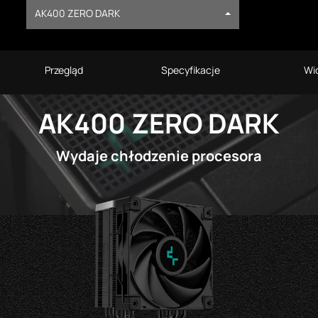
AK400 ZERO DARK
Przegląd
Specyfikacje
Wi
AK400 ZERO DARK
Wydaje chłodzenie procesora