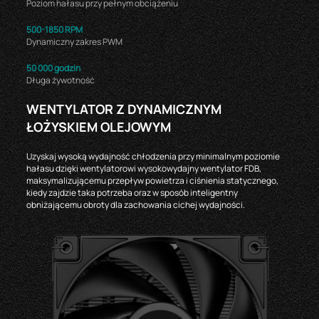
Poziom hałasu przy pełnym obciążeniu
500-1850 RPM
Dynamiczny zakres PWM
50 000 godzin
Długa żywotność
WENTYLATOR Z DYNAMICZNYM
ŁOŻYSKIEM OLEJOWYM
Uzyskaj wysoką wydajność chłodzenia przy minimalnym poziomie
hałasu dzięki wentylatorowi wysokowydajny wentylator FDB,
maksymalizującemu przepływ powietrza i ciśnienia statycznego,
kiedy zajdzie taka potrzeba oraz w sposób inteligentny
obniżającemu obroty dla zachowania cichej wydajności.