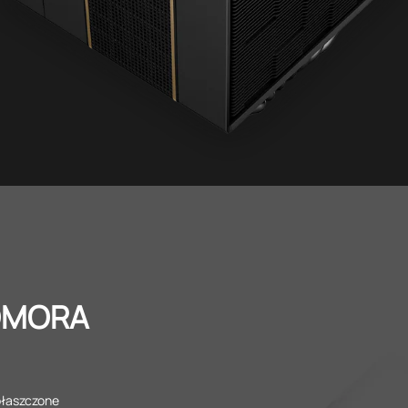
OMORA
płaszczone