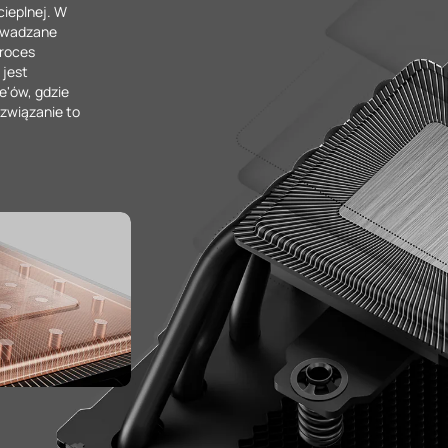
cieplnej. W
rowadzane
proces
 jest
e'ów, gdzie
ozwiązanie to