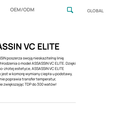
OEM/ODM
GLOBAL
SSIN VC ELITE
SIN poszerza swoją nieskazitelną linię
łodzenia o model ASSASSIN VC ELITE. Dzięki
o-złotej estetyce, ASSASSIN VC ELITE
jest w komorę wymiany ciepła u podstawy,
nie poprawia transfer temperatur,
e zwiększając TDP do 300 watów!