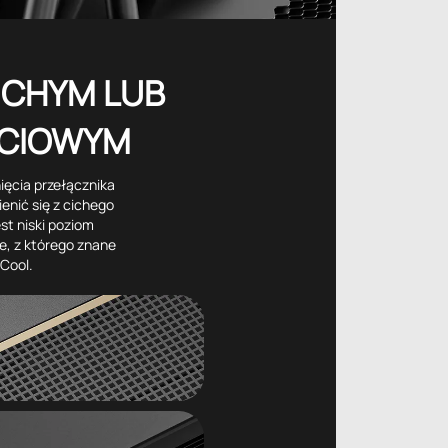
ICHYM LUB
CIOWYM
ęcia przełącznika
nić się z cichego
st niski poziom
e, z którego znane
Cool.