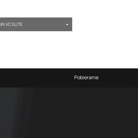
N VC ELITE
Pobieranie