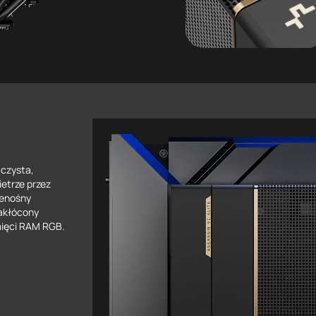
czysta,
etrze przez
zenośny
akłócony
mięci RAM RGB.