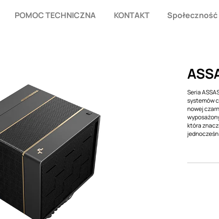
POMOC TECHNICZNA
KONTAKT
Społeczność
ASSA
Seria ASSAS
systemów ch
nowej czarn
wyposażony 
która znacz
jednocześni