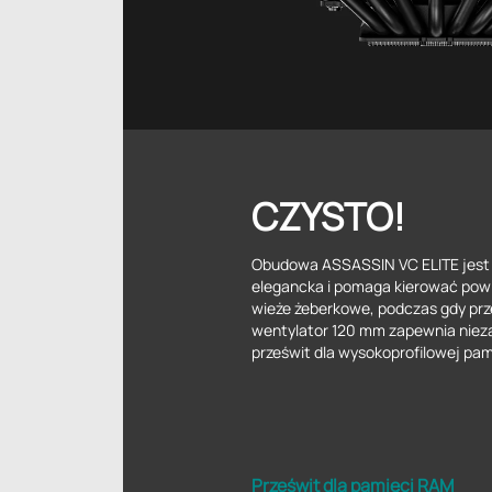
CZYSTO!
Obudowa ASSASSIN VC ELITE jest 
elegancka i pomaga kierować powi
wieże żeberkowe, podczas gdy pr
wentylator 120 mm zapewnia niez
prześwit dla wysokoprofilowej pa
Prześwit dla pamięci RAM