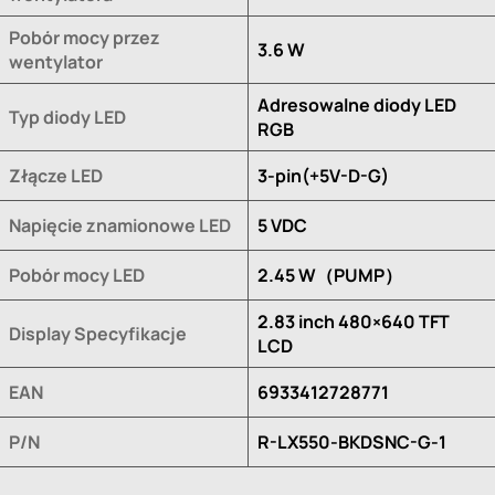
Pobór mocy przez
3.6 W
wentylator
Adresowalne diody LED
Typ diody LED
RGB
Złącze LED
3-pin(+5V-D-G)
Napięcie znamionowe LED
5 VDC
Pobór mocy LED
2.45 W（PUMP）
2.83 inch 480×640 TFT
Display Specyfikacje
LCD
EAN
6933412728771
P/N
R-LX550-BKDSNC-G-1