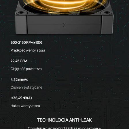
500-2150 RPM±10%
Prędkość wentylatora
72,45 CFM
Objętość powietrza
4,32 mmAq
Ciśnienie statyczne
≤36,49 dB(A)
Hałas wentylatora
TECHNOLOGIA ANTI-LEAK
Chłodnice cieczy MYSTIQUE są wyposażone w