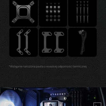
*Wstępnie nałożona pasta o wysokiej odporności termicznej