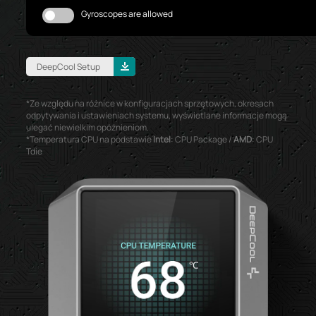
Gyroscopes are allowed
DeepCool Setup
*Ze względu na różnice w konfiguracjach sprzętowych, okresach
odpytywania i ustawieniach systemu, wyświetlane informacje mogą
ulegać niewielkim opóźnieniom.
*Temperatura CPU na podstawie
Intel
: CPU Package /
AMD
: CPU
Tdie