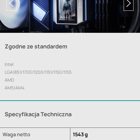
Zgodne ze standardem
Intel
LGA1851/1700/1200/1151/1150/1155
AMD
AM5/AM4
Specyfikacja Techniczna
Waga netto
1543 g