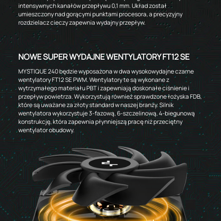
intensywnych kanałów przepływu 0,1 mm. Układ został
umieszczony nad gorącymi punktami procesora, a precyzyjny
rozdzielacz cieczy zapewnia wydajny przepływ.
NOWE SUPER WYDAJNE WENTYLATORY FT12 SE
MYSTIQUE 240 będzie wyposażona w dwa wysokowydajne czarne
wentylatory FT12 SE PWM. Wentylatory te są wykonane z
wytrzymałego materiału PBT i zapewniają doskonałe ciśnienie i
przepływ powietrza. Wykorzystują również sprawdzone łożyska FDB,
które są uważane za złoty standard w naszej branży. Silnik
wentylatora wykorzystuje 3-fazową, 6-szczelinową, 4-biegunową
konstrukcję, która zapewnia płynniejszą pracę niż przeciętny
wentylator obudowy.