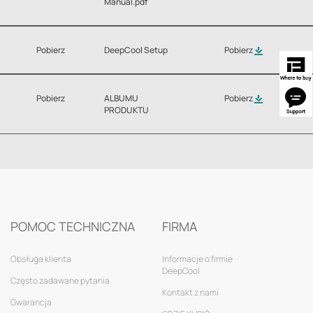
Manual.pdf
Pobierz
DeepCool Setup
Pobierz
Pobierz
ALBUMU
Pobierz
PRODUKTU
POMOC TECHNICZNA
FIRMA
Obsługa klienta
Informacje o firmie
DeepCool
Często zadawane pytania
Kontakt z nami
Gwarancja