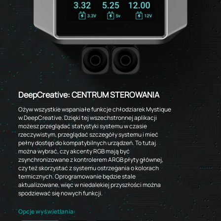
DeepCreative: CENTRUM STEROWANIA
Ożyw wszystkie wspaniałe funkcje chłodziarek Mystique
w DeepCreative. Dzięki tej wszechstronnej aplikacji
możesz przeglądać statystyki systemu w czasie
rzeczywistym, przeglądać szczegóły systemu i mieć
pełny dostęp do kompatybilnych urządzeń. To tutaj
można wybrać, czy akcenty RGB mają być
zsynchronizowane z kontrolerem ARGB płyty głównej,
czy też skorzystać z systemu ostrzegania o kolorach
termicznych. Oprogramowanie będzie stale
aktualizowane, więc w niedalekiej przyszłości można
spodziewać się nowych funkcji.
Opcje wyświetlania: