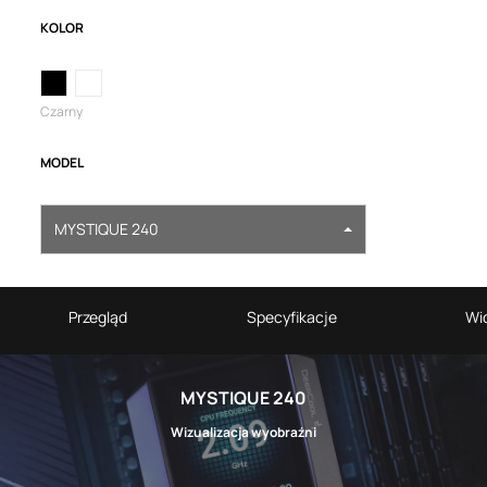
KOLOR
Czarny
MODEL
MYSTIQUE 240
Przegląd
Specyfikacje
Wi
MYSTIQUE 240
Wizualizacja wyobraźni