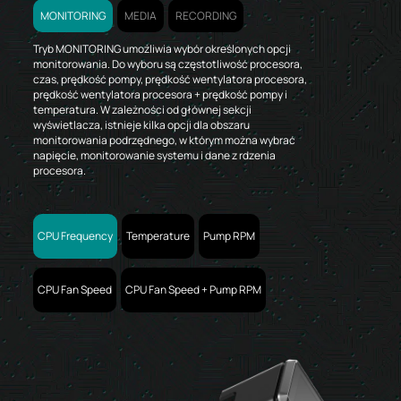
MONITORING
MEDIA
RECORDING
Tryb MONITORING umożliwia wybór określonych opcji
monitorowania. Do wyboru są częstotliwość procesora,
czas, prędkość pompy, prędkość wentylatora procesora,
prędkość wentylatora procesora + prędkość pompy i
temperatura. W zależności od głównej sekcji
wyświetlacza, istnieje kilka opcji dla obszaru
monitorowania podrzędnego, w którym można wybrać
napięcie, monitorowanie systemu i dane z rdzenia
procesora.
CPU Frequency
Temperature
Pump RPM
CPU Fan Speed
CPU Fan Speed + Pump RPM