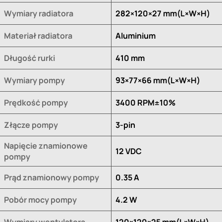
Wymiary radiatora
282×120×27 mm(L×W×H)
Materiał radiatora
Aluminium
Długość rurki
410 mm
Wymiary pompy
93×77×66 mm(L×W×H)
Prędkość pompy
3400 RPM±10%
Złącze pompy
3-pin
Napięcie znamionowe
12 VDC
pompy
Prąd znamionowy pompy
0.35 A
Pobór mocy pompy
4.2 W
Wymiary wentylatora
120×120×25 mm(L×W×H)