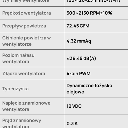
Prędkość wentylatora
500~2150 RPM±10%
Przepływ powietrza
72.45 CFM
Ciśnienie powietrza w
4.32 mmAq
wentylatorze
Poziom hałasu
≤36.49 dB(A)
wentylatora
Złącze wentylatora
4-pin PWM
Dynamiczne łożysko
Typ łożyska
olejowe
Napięcie znamionowe
12 VDC
wentylatora
Prąd znamionowy
0.3 A
wentylatora