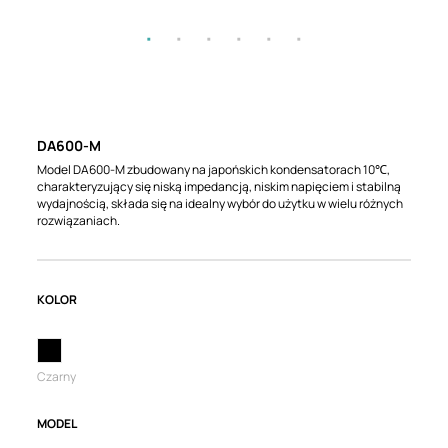
DA600-M
Model DA600-M zbudowany na japońskich kondensatorach 10℃,
charakteryzujący się niską impedancją, niskim napięciem i stabilną
wydajnością, składa się na idealny wybór do użytku w wielu różnych
rozwiązaniach.
KOLOR
Czarny
MODEL