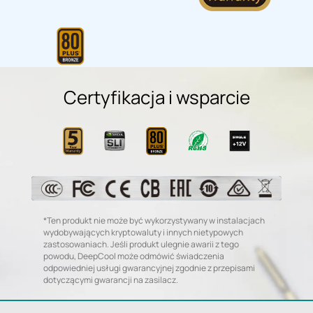
Certyfikacja i wsparcie
*Ten produkt nie może być wykorzystywany w instalacjach
wydobywających kryptowaluty i innych nietypowych
zastosowaniach. Jeśli produkt ulegnie awarii z tego
powodu, DeepCool może odmówić świadczenia
odpowiedniej usługi gwarancyjnej zgodnie z przepisami
dotyczącymi gwarancji na zasilacz.