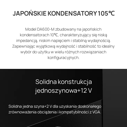
JAPOŃSKIE KONDENSATORY 105℃
Model DA600-M zbudowany na japońskich
kondensatorach 10℃, charakteryzujący się niską
impedancją, niskim napięciem i stabilną wydajnością.
Zapewniając wyjątkową wydajność i stabilność to idealny
wybór do użytku w wielu różnych rozwiązaniach
konfiguracyjnych.
Solidna konstrukcja
jednoszynowa+12 V
Solidna jedna szyna+2 V dla uzyskania doskonałego
zrównoważenia obciążenia i kompatybilności z VGA.