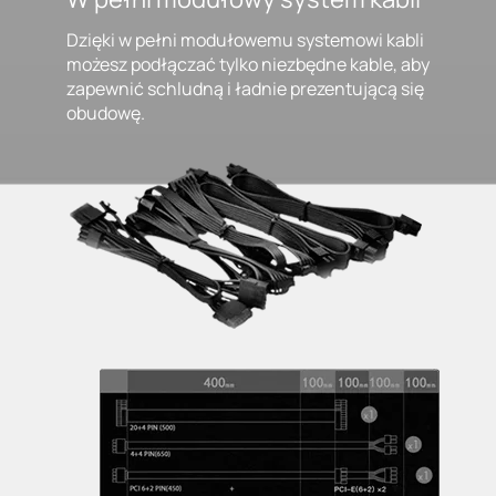
Dzięki w pełni modułowemu systemowi kabli
możesz podłączać tylko niezbędne kable, aby
zapewnić schludną i ładnie prezentującą się
obudowę.