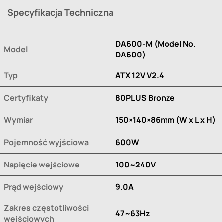
Specyfikacja Techniczna
DA600-M (Model No.
Model
DA600)
Typ
ATX 12V V2.4
Certyfikaty
80PLUS Bronze
Wymiar
150×140×86mm (W x L x H)
Pojemność wyjściowa
600W
Napięcie wejściowe
100~240V
Prąd wejściowy
9.0A
Zakres częstotliwości
47~63Hz
wejściowych