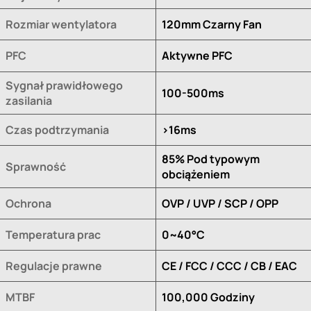
Rozmiar wentylatora
120mm Czarny Fan
PFC
Aktywne PFC
Sygnał prawidłowego
100-500ms
zasilania
Czas podtrzymania
>16ms
85% Pod typowym
Sprawność
obciążeniem
Ochrona
OVP / UVP / SCP / OPP
Temperatura prac
0~40°C
Regulacje prawne
CE / FCC / CCC / CB / EAC
MTBF
100,000 Godziny