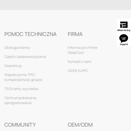
POMOC TECHNICZNA
FIRMA
Obsługa klienta
Informacje o firmie
DeepCool
Często zadawane pytania
Kontakt z nami
Gwarancja
GDZIE KUPIĆ
Współczynnik TPD i
Kompatybilność gniazd
TECH anty-wycieków
Centrum pobierania
oprogramowania
COMMUNITY
OEM/ODM