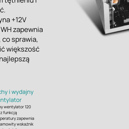
ć.
yna +12V
 WH zapewnia
 co sprawia,
lić większość
najlepszą
chy i wydajny
ntylator
hy wentylator 120
z funkcją
peratury zapewnia
samowity wskaźnik