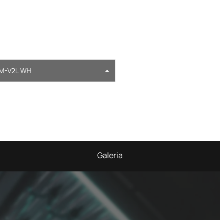
M-V2L WH
Galeria