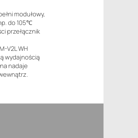
pełni modułowy,
mp. do 105℃
ci przełącznik
-M-V2L WH
ną wydajnością
zna nadaje
 wewnątrz.