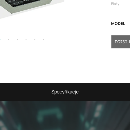
Biały
MODEL
DQ750-
Specyfikacje