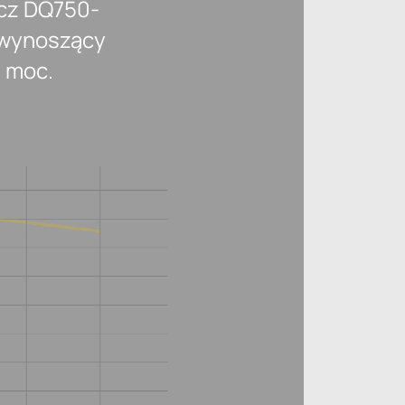
acz DQ750-
 wynoszący
ą moc.