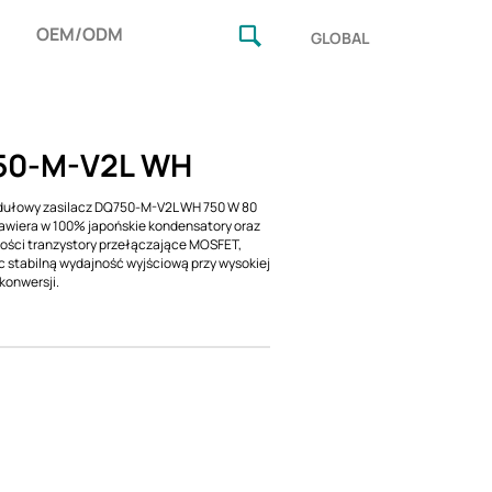
OEM/ODM
GLOBAL
50-M-V2L WH
dułowy zasilacz DQ750-M-V2L WH 750 W 80
awiera w 100% japońskie kondensatory oraz
kości tranzystory przełączające MOSFET,
 stabilną wydajność wyjściową przy wysokiej
konwersji.