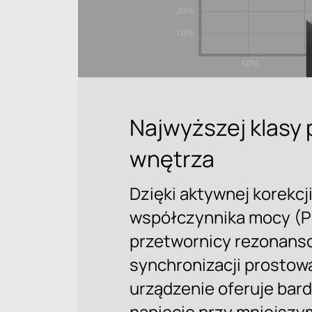
Najwyższej klasy 
wnętrza
Dzięki aktywnej korekcj
współczynnika mocy (P
przetwornicy rezonanso
synchronizacji prostow
urządzenie oferuje bard
napięcie przy mniejszym