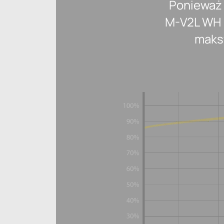
Ponieważ 
M-V2L WH 
maksy