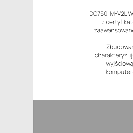
DQ750-M-V2L WH
z certyfik
zaawansowane,
Zbudowan
charakteryzuj
wyjściową
komputero