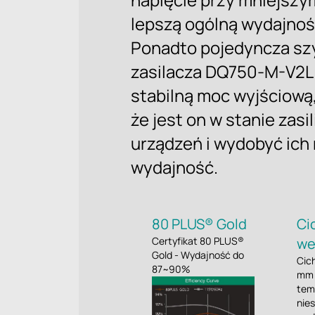
lepszą ogólną wydajnoś
Ponadto pojedyncza sz
zasilacza DQ750-M-V2L
stabilną moc wyjściową,
że jest on w stanie zasi
urządzeń i wydobyć ich 
wydajność.
80 PLUS® Gold
Ci
Certyfikat 80 PLUS®
we
Gold - Wydajność do
Cic
87~90%
mm 
tem
nie