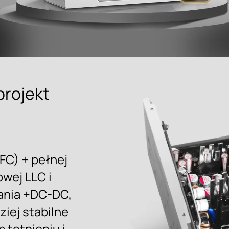
projekt
i
FC) + pełnej
wej LLC i
ania +DC-DC,
ziej stabilne
 tętnieniu i