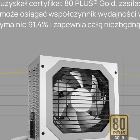
uzyskał certyfikat 80 PLUS® Gold, zasil
może osiągać współczynnik wydajności
malnie 91,4% i zapewnia całą niezbędn