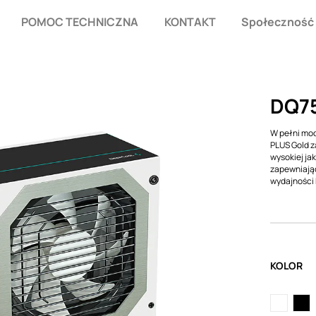
POMOC TECHNICZNA
KONTAKT
Społeczność
DQ7
W pełni mo
PLUS Gold z
wysokiej ja
zapewniając
wydajności 
KOLOR