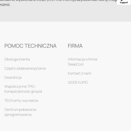
różnić.
POMOC TECHNICZNA
FIRMA
Obsługa klienta
Informacje o firmie
DeepCool
Często zadawane pytania
Kontakt z nami
Gwarancja
GDZIE KUPIĆ
Współczynnik TPD i
Kompatybilność gniazd
TECH anty-wycieków
Centrum pobierania
oprogramowania