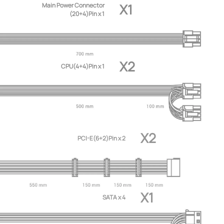
X1
Main Power Connector
(20+4)Pin x 1
X2
CPU(4+4)Pin x 1
X2
PCI-E(6+2)Pin x 2
X1
SATA x 4