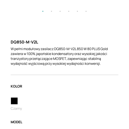
DQ850-M-V2L
W pełni modułowy zasilacz DQ850-M-V2L 850 W 80 PLUS Gold
zawiera w 100% japońskie kondensatory oraz wysokiej jakości
tranzystory przełączające MOSFET, zapewniając stabilną
wydajność wyjściową przy wysokiej wydajności konwersji.
KOLOR
Czarny
MODEL