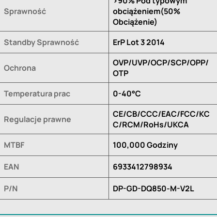
>90% Pod typowym
Sprawność
obciążeniem(50%
Obciążenie)
Standby Sprawność
ErP Lot 3 2014
OVP/UVP/OCP/SCP/OPP/
Ochrona
OTP
Temperatura prac
0-40°C
CE/CB/CCC/EAC/FCC/KC
Regulacje prawne
C/RCM/RoHs/UKCA
MTBF
100,000 Godziny
EAN
6933412798934
P/N
DP-GD-DQ850-M-V2L