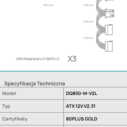
X3
4Pin Peripheral x 2+SATA x 2
Specyfikacja Techniczna
Model
DQ850-M-V2L
Typ
ATX 12V V2.31
Certyfikaty
80PLUS GOLD