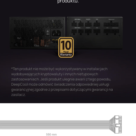
produktu.
*Ten produkt nie może być wykorzystywany w instalacjach
wydobywających kryptowaluty i innych nietypowych
zastosowaniach. Jeśli produkt ulegnie awarii z tego powodu,
DeepCool może odmówić świadczenia odpowiedniej usługi
gwarancyjnej zgodnie z przepisami dotyczącymi gwarancji na
zasilacz.