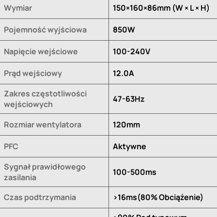
Wymiar
150×160×86mm (W × L × H)
Pojemność wyjściowa
850W
Napięcie wejściowe
100-240V
Prąd wejściowy
12.0A
Zakres częstotliwości
47-63Hz
wejściowych
Rozmiar wentylatora
120mm
PFC
Aktywne
Sygnał prawidłowego
100-500ms
zasilania
Czas podtrzymania
>16ms(80% Obciążenie)