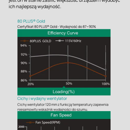
jest on w stanie zasilić większość urządzeń i wydobyć
ich najlepszą wydajność.
80 PLUS® Gold
Certyfikat 80 PLUS® Gold - Wydajność do 87~90%
Cichy i wydajny wentylator
Cichy wentylator 120 mm z funkcją temperatury zapewnia
niesamowity wskaźnik wydajności do szumu.