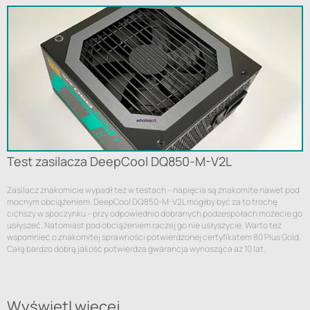
Test zasilacza DeepCool DQ850-M-V2L
Zasilacz znakomicie wypadł też w testach – napięcia są znakomite nawet pod
mocnym obciążeniem. DeepCool DQ850-M-V2L mógłby być za to trochę
cichszy w spoczynku – przy odpowiednio dobranych podzespołach możecie go
usłyszeć. Natomiast pod obciążeniem raczej go nie usłyszycie. Warto też
wspomnieć o znakomitej sprawności potwierdzonej certyfikatem 80 Plus Gold.
Całą bardzo dobrą jakość potwierdza gwarancja wynosząca aż 10 lat.
Wyświetl więcej