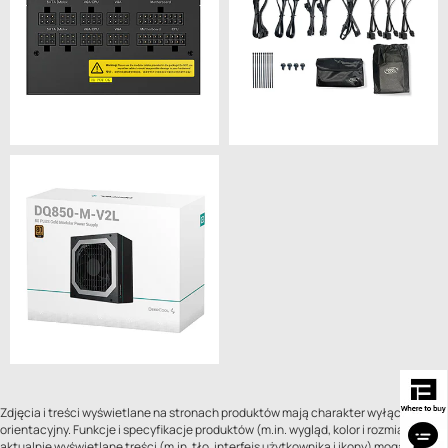
Zdjęcia i treści wyświetlane na stronach produktów mają charakter wyłącznie
orientacyjny. Funkcje i specyfikacje produktów (m.in. wygląd, kolor i rozmiar) oraz
aktualnie wyświetlane treści (m.in. tło, interfejs użytkownika i ikony) mogą się