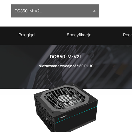
DQ850-M-V2L
Przegląd
Specyfikacje
Rece
DQ850-M-V2L
Niezawodna wydajność 80 PLUS