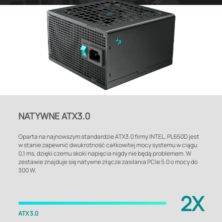
NATYWNE ATX3.0
Oparta na najnowszym standardzie ATX3.0 firmy INTEL, PL650D jest
w stanie zapewnić dwukrotność całkowitej mocy systemu w ciągu
0,1 ms, dzięki czemu skoki napięcia nigdy nie będą problemem. W
zestawie znajduje się natywne złącze zasilania PCIe 5.0 o mocy do
300 W.
2X
ATX 3.0