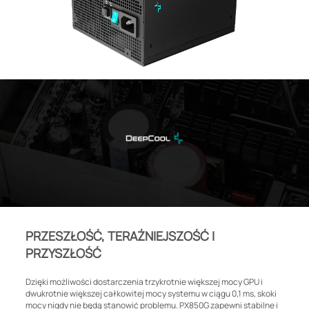
PRZESZŁOŚĆ, TERAŹNIEJSZOŚĆ I
PRZYSZŁOŚĆ
Dzięki możliwości dostarczenia trzykrotnie większej mocy GPU i
dwukrotnie większej całkowitej mocy systemu w ciągu 0,1 ms, skoki
mocy nigdy nie będą stanowić problemu. PX850G zapewni stabilne i