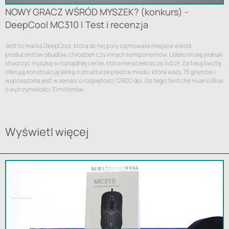
NOWY GRACZ WŚRÓD MYSZEK? (konkurs) -
DeepCool MC310 | Test i recenzja
Jest to marka DeepCool, która do tej pory zajmowała miejsce wśród
producentów obudów, chłodzeń czy innych komponentów. Udało im się jednak
stworzyć myszkę w rozsądnej cenie, która nie przekracza 140 zł. Za taką kwotę
oferują konstrukcję lekką o strukturze plastra miodu, która waży 75 gramów i
wyposażona jest w sensor o rozpiętości 12800 dpi. Do tego Switche Huano Blue
o wytrzymałości 10 milionów.
Wyświetl więcej