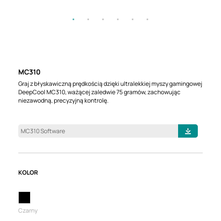
MC310
Graj z błyskawiczną prędkością dzięki ultralekkiej myszy gamingowej
DeepCool MC310, ważącej zaledwie 75 gramów, zachowując
niezawodną, precyzyjną kontrolę.
MC310 Software
KOLOR
Czarny