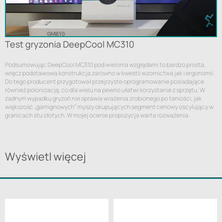
Test gryzonia DeepCool MC310
Podsumowując DeepCool MC310 pod wieloma względami to bardzo prosta,
wręcz podstawowa konstrukcja zarówno w kwestii wzornictwa jak i ergonomii.
Do tego producent przygotował przejrzyste oprogramowanie posiadające
również polonizację, co dla wielu na pewno ułatwi korzystanie z sprzętu. W
żadnym wypadku gryzoń nie sprawia wrażenia zrobionego po taniości, jak
większość „gamignowych” myszy okupujących segment cenowy oscylujący w
granicach stu złotych. W mojej ocenie propozycja warta rozważenia.
Wyświetl więcej