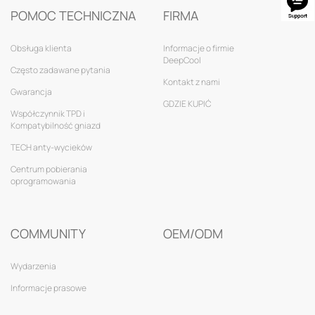
POMOC TECHNICZNA
FIRMA
Obsługa klienta
Informacje o firmie
DeepCool
Często zadawane pytania
Kontakt z nami
Gwarancja
GDZIE KUPIĆ
Współczynnik TPD i
Kompatybilność gniazd
TECH anty-wycieków
Centrum pobierania
oprogramowania
COMMUNITY
OEM/ODM
Wydarzenia
Informacje prasowe