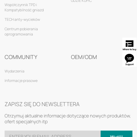
GDZIE KUPIĆ
Współczynnik TPD i
Kompatybilność gniazd
TECH anty-wycieków
Centrum pobierania
oprogramowania
COMMUNITY
OEM/ODM
Wydarzenia
Informacje prasowe
ZAPISZ SIĘ DO NEWSLETTERA
Otrzymuj aktualne informacje dotyczące nowych produktów,
ofert specjalnych itp
Wyślij