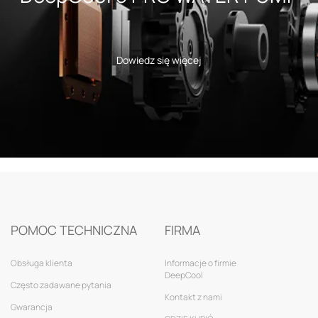
Dowiedz się więcej
POMOC TECHNICZNA
FIRMA
Obsługa klienta
Informacje o firmie
DeepCool
Często zadawane pytania
Kontakt z nami
Gwarancja