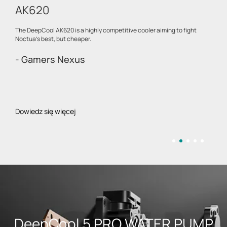
AK620
The DeepCool AK620 is a highly competitive cooler aiming to fight
Noctua's best, but cheaper.
- Gamers Nexus
Dowiedz się więcej
DeepCool 5 PRO WATER PUMP